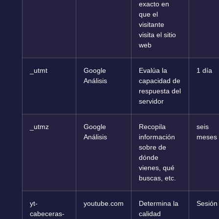
exacto en
que el
visitante
visita el sitio
web
_utmt
Google
Evalúa la
1 día
Análisis
capacidad de
respuesta del
servidor
_utmz
Google
Recopila
seis
Análisis
información
meses
sobre de
dónde
vienes, qué
buscas, etc.
yt-
youtube.com
Determina la
Sesión
cabeceras-
calidad