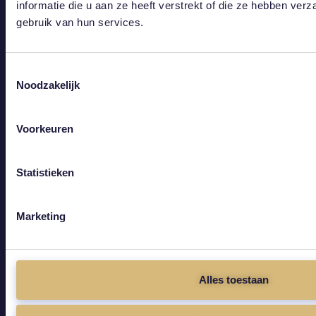
informatie die u aan ze heeft verstrekt of die ze hebben ver
gebruik van hun services.
Aplicación de sesión remota de YT
youtube.com
Toestemmingsselectie
Noodzakelijk
Voorkeuren
NombreDeSesiónDeControlRemotoYT
youtube.com
Statistieken
Marketing
Alles toestaan
1P_FRASCO
Google