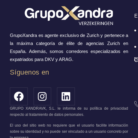
E
GrupoXandra es agente exclusivo de Zurich y pertenece a
la máxima categoría de élite de agencias Zurich en
España. Además, somos corredores especializados en
expatriados para DKV y ARAG.
C
Síguenos en
GRUPO XANDRAVK, S.L. le informa de su política de privacidad
respecto al tratamiento de datos personales.
El uso del sitio web no requiere que el usuario facilite información
sobre su identidad y no puede ser vinculado a un usuario concreto por
la empresa.