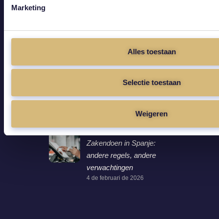
Marketing
Leven in Spanje als
expat: wat verandert er
eens u hier woont?
Alles toestaan
4 de februari de 2026
Juridische zekerheid:
Selectie toestaan
waar lopen expats het
vaakst tegen aan?
Weigeren
4 de februari de 2026
Zakendoen in Spanje:
andere regels, andere
verwachtingen
4 de februari de 2026