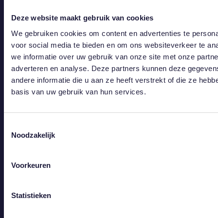
én in uw eigen taal.
Deze website maakt gebruik van cookies
Elke dag maken wij
We gebruiken cookies om content en advertenties te persona
voor u het verschil.
voor social media te bieden en om ons websiteverkeer te an
Bij ons bent u in
we informatie over uw gebruik van onze site met onze partne
goede handen!
adverteren en analyse. Deze partners kunnen deze gegeve
Grupo Xandra. The
andere informatie die u aan ze heeft verstrekt of die ze heb
basis van uw gebruik van hun services.
Higher Level of
Feeling Secure.
Toestemmingsselectie
Noodzakelijk
RECENT POSTS
Blokpolis of eigen
Voorkeuren
verzekering? Dit moet u
weten als u in Spanje een
appartement bezit
Statistieken
4 de februari de 2026