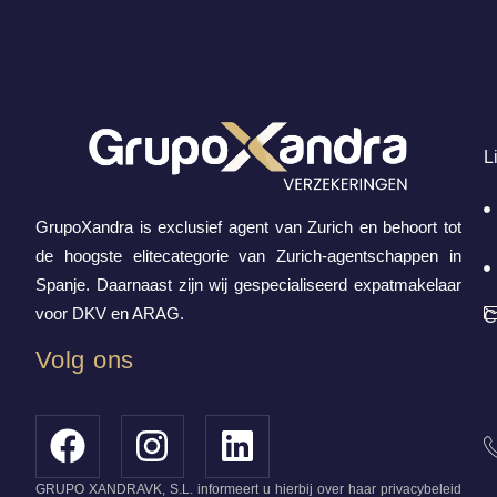
L
GrupoXandra is exclusief agent van Zurich en behoort tot
de hoogste elitecategorie van Zurich-agentschappen in
Spanje. Daarnaast zijn wij gespecialiseerd expatmakelaar
voor DKV en ARAG.
C
Volg ons
GRUPO XANDRAVK, S.L. informeert u hierbij over haar privacybeleid