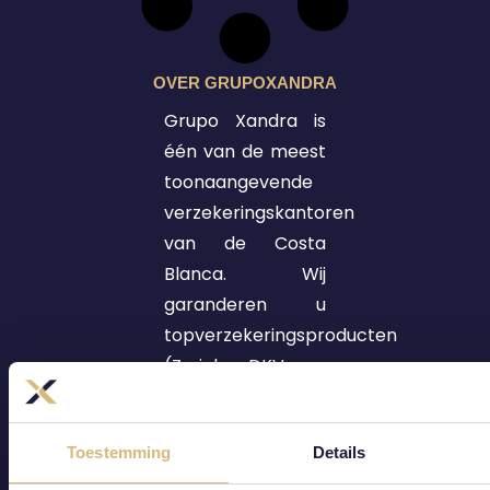
OVER GRUPOXANDRA
Grupo Xandra is
één van de meest
toonaangevende
verzekeringskantoren
van de Costa
Blanca. Wij
garanderen u
topverzekeringsproducten
(Zurich, DKV en
Arag), vakkundige
eXpertise, een
Toestemming
Details
eXtra persoonlijke
service op maat