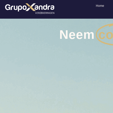
Home
Neem
co