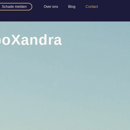
Schade melden
Over ons
Blog
Contact
poXandra