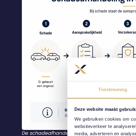
Toestemming
Deze website maakt gebruik
We gebruiken cookies om cont
websiteverkeer te analyseren
De schadeafhandeling bij een autoverzekering
media, adverteren en analys