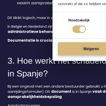
waarin aansprakelijkheid centraal staat.
verstrekt of die ze hebben v
Toestemmingsselectie
Dit klinkt logisch, maar in de praktijk wijkt de aanpak 
Noodzakelijk
In België en Nederland zijn veel processen tussen verz
administratieve behandeling
vaak
formeler
en som
Documentatie is cruciaal.
Weigeren
3. Hoe werkt het schadefo
in Spanje?
Bij een ongeval met een andere bestuurder gebruikt u
aanrijdingsformulier). Dit
document
is in Spanje
vaak d
aansprakelijkheidsbepaling
.
Aandachtspunten: