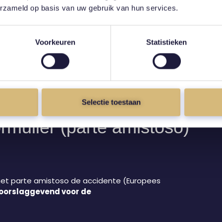
erzameld op basis van uw gebruik van hun services.
soms af van wat u gewend bent.
Voorkeuren
Statistieken
ekeraars sterk geautomatiseerd. In
Spanje
is de
s
trager
.
Selectie toestaan
rmulier (parte amistoso)
 het parte amistoso de accidente (Europees
oorslaggevend voor de