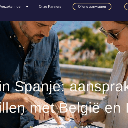
Verzekeringen
Onze Partners
Offerte aanvragen
in Spanje: aansprak
illen met België en
april 22, 2026
2:40 pm