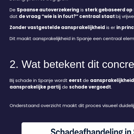
De
Spaanse autoverzekering
is
sterk gebaseerd op
dat
de vraag “wie is in fout?” centraal staat
bij vrij
Zonder vastgestelde aansprakelijkheid
is er
in prin
Dit maakt aansprakelijkheid in Spanje een centraal ele
2. Wat betekent dit concre
Bij schade in Spanje wordt
eerst
de
aansprakelijkhei
aansprakelijke
partij
de
schade
vergoedt
.
Onderstaand overzicht maakt dit proces visueel duidelij