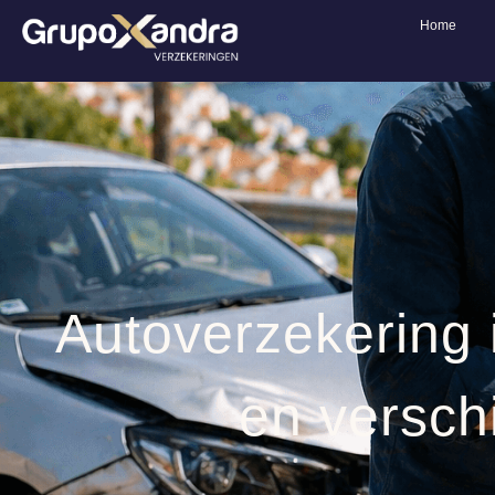
Home
Autoverzekering 
en versch