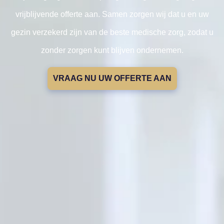
vrijblijvende offerte aan. Samen zorgen wij dat u en uw
gezin verzekerd zijn van de beste medische zorg, zodat u
zonder zorgen kunt blijven ondernemen.
VRAAG NU UW OFFERTE AAN